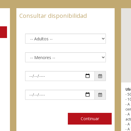
Consultar disponibilidad
Ub
- 5
- 1
- A
cen
- A
Continuar
act
- A
- A