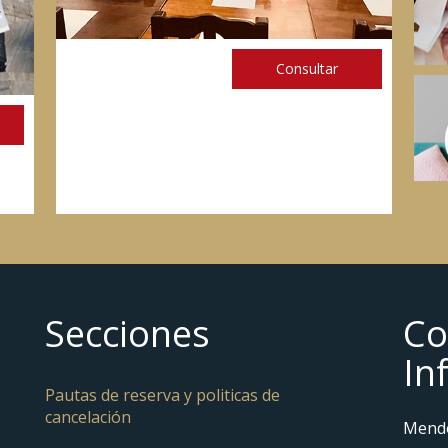
Consultar
Secciones
Co
In
Pautas de reserva y politicas de
cancelación
Mendo