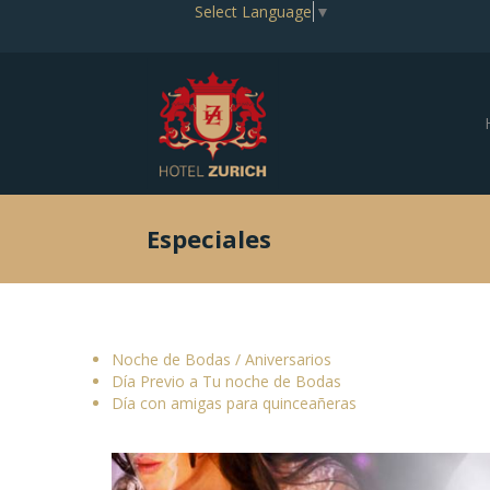
Select Language
▼
Especiales
Noche de Bodas / Aniversarios
Día Previo a Tu noche de Bodas
Día con amigas para quinceañeras